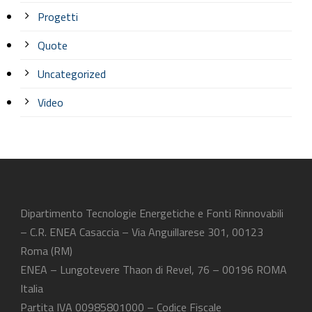
Progetti
Quote
Uncategorized
Video
Dipartimento Tecnologie Energetiche e Fonti Rinnovabili
– C.R. ENEA Casaccia – Via Anguillarese 301, 00123
Roma (RM)
ENEA – Lungotevere Thaon di Revel, 76 – 00196 ROMA
Italia
Partita IVA 00985801000 – Codice Fiscale