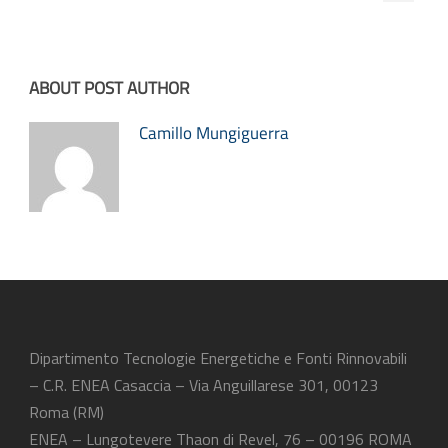
ABOUT POST AUTHOR
Camillo Mungiguerra
Dipartimento Tecnologie Energetiche e Fonti Rinnovabili
– C.R. ENEA Casaccia – Via Anguillarese 301, 00123
Roma (RM)
ENEA – Lungotevere Thaon di Revel, 76 – 00196 ROMA