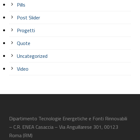
Pills
Post Slider
Progetti
Quote
Uncategorized
Video
Dipartimento Tecnologie Energetiche e Fonti Rinnovabili
– C.R. ENEA Casaccia – Via Anguillarese 301, 00123
Roma (RM)