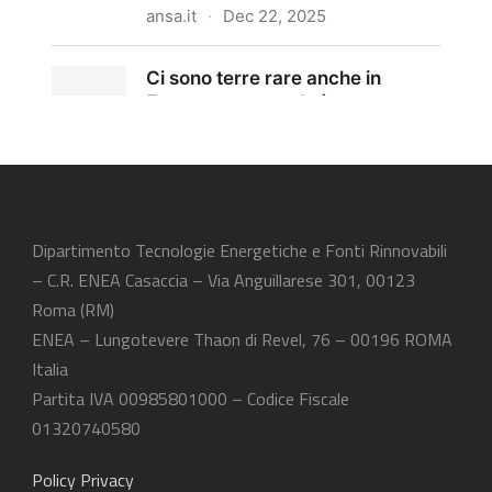
Dipartimento Tecnologie Energetiche e Fonti Rinnovabili
– C.R. ENEA Casaccia – Via Anguillarese 301, 00123
Roma (RM)
ENEA – Lungotevere Thaon di Revel, 76 – 00196 ROMA
Italia
Partita IVA 00985801000 – Codice Fiscale
01320740580
Policy Privacy