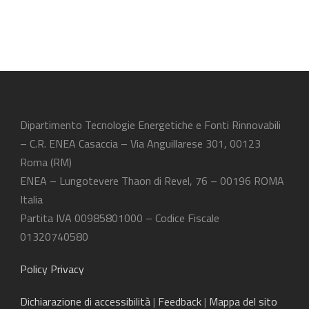
Dipartimento Tecnologie Energetiche e Fonti Rinnovabili
– C.R. ENEA Casaccia – Via Anguillarese 301, 00123
Roma (RM)
ENEA – Lungotevere Thaon di Revel, 76 – 00196 ROMA
Italia
Partita IVA 00985801000 – Codice Fiscale
01320740580
Policy Privacy
Dichiarazione
di accessibilità
|
Feedback
|
Mappa del sito