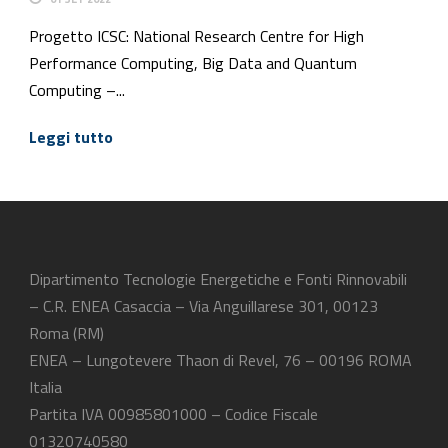
Progetto ICSC: National Research Centre for High
Performance Computing, Big Data and Quantum
Computing –...
Leggi tutto
Dipartimento Tecnologie Energetiche e Fonti Rinnovabili
– C.R. ENEA Casaccia – Via Anguillarese 301, 00123
Roma (RM)
ENEA – Lungotevere Thaon di Revel, 76 – 00196 ROMA
Italia
Partita IVA 00985801000 – Codice Fiscale
01320740580