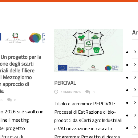
Ar
Un progetto per la
one degli scarti
iali delle filiere
el Mezzogiorno
PERCIVAL
 approccio di
ia
18 MAR 2026
0
26
0
Titolo e acronimo: PERCIVAL:
io 2026 si è svolto in
Processi di EstRazione di bio-
line il meeting
prodotti da sCarti agroIndustriali
del progetto
e VALorizzazione in cascata
Processi di
Programma: Progetto di ricerca