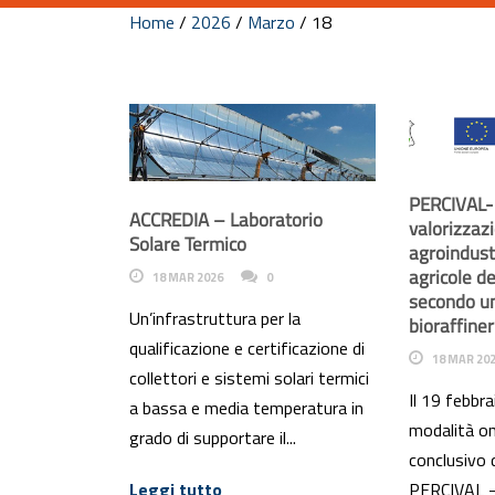
Home
/
2026
/
Marzo
/
18
PERCIVAL- 
ACCREDIA – Laboratorio
valorizzazi
Solare Termico
agroindustr
agricole d
18 MAR 2026
0
secondo un
Un’infrastruttura per la
bioraffiner
qualificazione e certificazione di
18 MAR 20
collettori e sistemi solari termici
Il 19 febbra
a bassa e media temperatura in
modalità on
grado di supportare il...
conclusivo 
Leggi tutto
PERCIVAL -