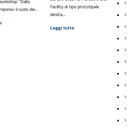
 workshop “Dalla
facility di tipo prototipale
imprese: il ruolo del...
ideata,...
o
Leggi tutto