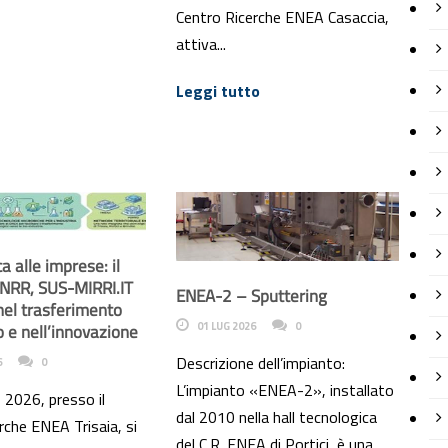
Centro Ricerche ENEA Casaccia,
attiva...
Leggi tutto
ca alle imprese: il
PNRR, SUS-MIRRI.IT
ENEA-2 – Sputtering
nel trasferimento
01 LUG 2026
0
o e nell’innovazione
Descrizione dell’impianto:
6
0
L’impianto «ENEA-2», installato
o 2026, presso il
dal 2010 nella hall tecnologica
rche ENEA Trisaia, si
del C.R. ENEA di Portici, è una