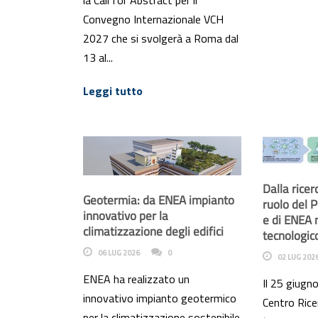
Convegno Internazionale VCH
2027 che si svolgerà a Roma dal
13 al...
Leggi tutto
Dalla ricer
Geotermia: da ENEA impianto
ruolo del 
innovativo per la
e di ENEA 
climatizzazione degli edifici
tecnologic
06 LUG 2026
0
02 LUG 202
ENEA ha realizzato un
Il 25 giugn
innovativo impianto geotermico
Centro Rice
per la climatizzazione sostenibile