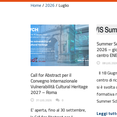
Home
/
2026
/
Luglio
Summer Sc
2026 – gio
centro EN
08 LUG 202
Il 18 Giugn
Call for Abstract per il
centro di r
Convegno Internazionale
Vulnerabilità Cultural Heritage
si è svolta
2027 – Roma
formativa n
Summer Sch
31 LUG 2026
0
E’ aperta, fino al 30 settembre,
Leggi tutt
la Call for Abstract per il