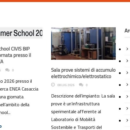
Ar
hool CIVIS BIP
rnata presso il
EA
Sala prove sistemi di accumulo
6
0
elettrochimico/elettrostatico
o 2026 presso il
08 LUG 2026
0
icerca ENEA Casaccia
Descrizione dell’impianto: La sala
 una giornata
prove è un’infrastruttura
ell’ambito della
sperimentale afferente al
ool...
Laboratorio di Mobilità
o
Sostenibile e Trasporti del