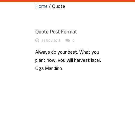
Home
/
Quote
Quote Post Format
11 NOV 2013
0
Always do your best. What you
plant now, you will harvest later.
Oga Mandino