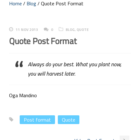
Home
/
Blog
/
Quote Post Format
11 NOV 2013
0
BLOG
,
QUOTE
Quote Post Format
Always do your best. What you plant now,
you will harvest later.
Oga Mandino
Post format
Quote