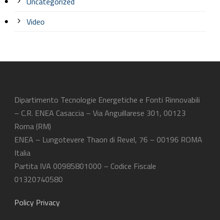
Uncategorized
Video
Dipartimento Tecnologie Energetiche e Fonti Rinnovabili
– C.R. ENEA Casaccia – Via Anguillarese 301, 00123
Roma (RM)
ENEA – Lungotevere Thaon di Revel, 76 – 00196 ROMA
Italia
Partita IVA 00985801000 – Codice Fiscale
01320740580
Policy Privacy