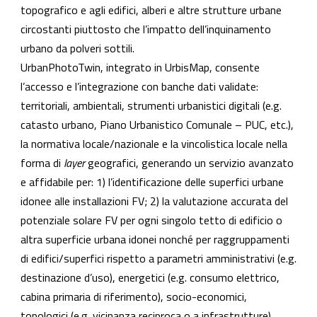
topografico e agli edifici, alberi e altre strutture urbane
circostanti piuttosto che l’impatto dell’inquinamento
urbano da polveri sottili.
UrbanPhotoTwin, integrato in UrbisMap, consente
l’accesso e l’integrazione con banche dati validate:
territoriali, ambientali, strumenti urbanistici digitali (e.g.
catasto urbano, Piano Urbanistico Comunale – PUC, etc.),
la normativa locale/nazionale e la vincolistica locale nella
forma di
layer
geografici, generando un servizio avanzato
e affidabile per: 1) l’identificazione delle superfici urbane
idonee alle installazioni FV; 2) la valutazione accurata del
potenziale solare FV per ogni singolo tetto di edificio o
altra superficie urbana idonei nonché per raggruppamenti
di edifici/superfici rispetto a parametri amministrativi (e.g.
destinazione d’uso), energetici (e.g. consumo elettrico,
cabina primaria di riferimento), socio-economici,
topologici (e.g. vicinanza reciproca o a infrastrutture),