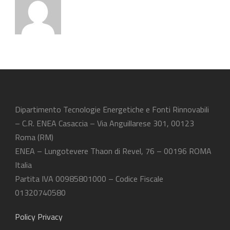
Dipartimento Tecnologie Energetiche e Fonti Rinnovabili
– C.R. ENEA Casaccia – Via Anguillarese 301, 00123
Roma (RM)
ENEA – Lungotevere Thaon di Revel, 76 – 00196 ROMA
Italia
Partita IVA 00985801000 – Codice Fiscale
01320740580
Policy Privacy