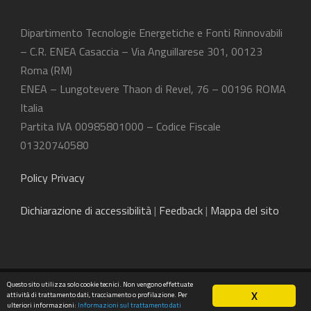
Dipartimento Tecnologie Energetiche e Fonti Rinnovabili
– C.R. ENEA Casaccia – Via Anguillarese 301, 00123
Roma (RM)
ENEA – Lungotevere Thaon di Revel, 76 – 00196 ROMA
Italia
Partita IVA 00985801000 – Codice Fiscale
01320740580
Policy Privacy
Dichiarazione
di accessibilità
|
Feedback
|
Mappa del sito
Questo sito utilizza solo cookie tecnici. Non vengono effettuate
©2025 ENEA - Dipartimento Tecnologie Energetiche e
X
attività di trattamento dati, tracciamento o profilazione. Per
Fonti Rinnovabili
ulteriori informazioni:
Informazioni sul trattamento dati