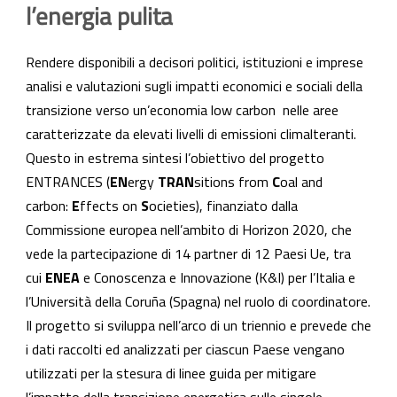
l’energia pulita
Rendere disponibili a decisori politici, istituzioni e imprese
analisi e valutazioni sugli impatti economici e sociali della
transizione verso un’economia low carbon nelle aree
caratterizzate da elevati livelli di emissioni climalteranti.
Questo in estrema sintesi l’obiettivo del progetto
ENTRANCES (
EN
ergy
TRAN
sitions from
C
oal and
carbon:
E
ffects on
S
ocieties), finanziato dalla
Commissione europea nell’ambito di Horizon 2020, che
vede la partecipazione di 14 partner di 12 Paesi Ue, tra
cui
ENEA
e Conoscenza e Innovazione (K&I) per l’Italia e
l’Università della Coruña (Spagna) nel ruolo di coordinatore.
Il progetto si sviluppa nell’arco di un triennio e prevede che
i dati raccolti ed analizzati per ciascun Paese vengano
utilizzati per la stesura di linee guida per mitigare
l’impatto della transizione energetica sulle singole