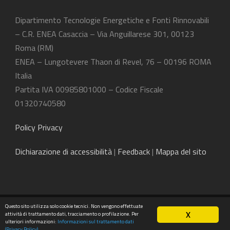
Dipartimento Tecnologie Energetiche e Fonti Rinnovabili
– C.R. ENEA Casaccia – Via Anguillarese 301, 00123
Roma (RM)
ENEA – Lungotevere Thaon di Revel, 76 – 00196 ROMA
Italia
Partita IVA 00985801000 – Codice Fiscale
01320740580
Policy Privacy
Dichiarazione
di accessibilità
|
Feedback
|
Mappa del sito
Questo sito utilizza solo cookie tecnici. Non vengono effettuate
©2025 ENEA - Dipartimento Tecnologie Energetiche e
X
attività di trattamento dati, tracciamento o profilazione. Per
Fonti Rinnovabili
ulteriori informazioni:
Informazioni sul trattamento dati
(Privacy Policy)
.