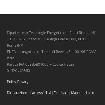
Dipartimento Tecnologie Energetiche e Fonti Rinnovabili
– C.R. ENEA Casaccia – Via Anguillarese 301, 00123
Roma (RM)
ENEA – Lungotevere Thaon di Revel, 76 – 00196 ROMA
Italia
Partita IVA 00985801000 – Codice Fiscale
01320740580
Policy Privacy
Dichiarazione
di accessibilità
|
Feedback
|
Mappa del sito