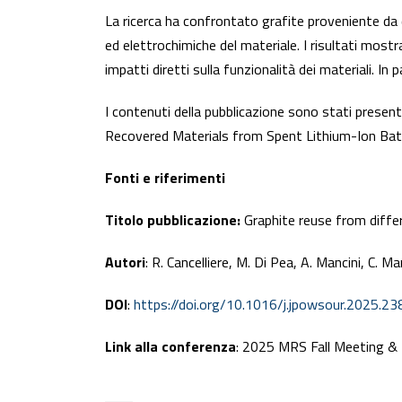
La ricerca ha confrontato grafite proveniente da d
ed elettrochimiche del materiale. I risultati mostr
impatti diretti sulla funzionalità dei materiali. I
I contenuti della pubblicazione sono stati presen
Recovered Materials from Spent Lithium-Ion Batte
Fonti e riferimenti
Titolo pubblicazione:
Graphite reuse from differ
Autori
: R. Cancelliere, M. Di Pea, A. Mancini, C. Mar
DOI
:
https://doi.org/10.1016/j.jpowsour.2025.2
Link alla conferenza
: 2025 MRS Fall Meeting & 