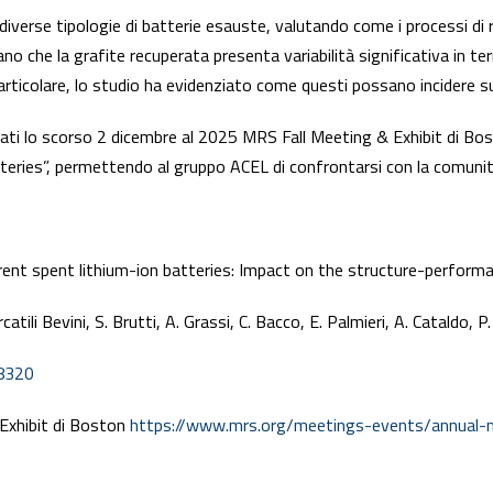
iverse tipologie di batterie esauste, valutando come i processi di r
ano che la grafite recuperata presenta variabilità significativa in t
n particolare, lo studio ha evidenziato come questi possano incidere 
tati lo scorso 2 dicembre al 2025 MRS Fall Meeting & Exhibit di Bo
ries”, permettendo al gruppo ACEL di confrontarsi con la comunità 
ent spent lithium-ion batteries: Impact on the structure-performa
catili Bevini, S. Brutti, A. Grassi, C. Bacco, E. Palmieri, A. Cataldo, P
38320
Exhibit di Boston
https://www.mrs.org/meetings-events/annual-