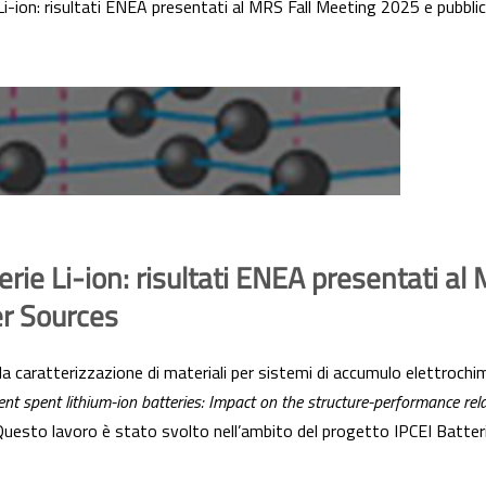
e Li-ion: risultati ENEA presentati al MRS Fall Meeting 2025 e pubbl
tterie Li-ion: risultati ENEA presentati 
er Sources
lla caratterizzazione di materiali per sistemi di accumulo elettroc
ent spent lithium-ion batteries: Impact on the structure-performance rel
a. Questo lavoro è stato svolto nell’ambito del progetto IPCEI Batte