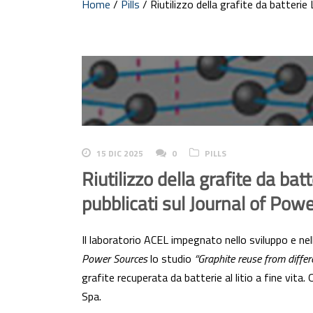
Home
/
Pills
/
Riutilizzo della grafite da batteri
15 DIC 2025
0
PILLS
Riutilizzo della grafite da ba
pubblicati sul Journal of Pow
Il laboratorio ACEL impegnato nello sviluppo e ne
Power Sources
lo studio
“Graphite reuse from differ
grafite recuperata da batterie al litio a fine vit
Spa.