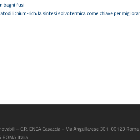
n bagni fusi
atodi lithium-rich: la sintesi solvotermica come chiave per migliora
novabili – C.R. ENEA Casaccia – Via Anguillarese 301, 00123 Roma
6 ROMA Italia