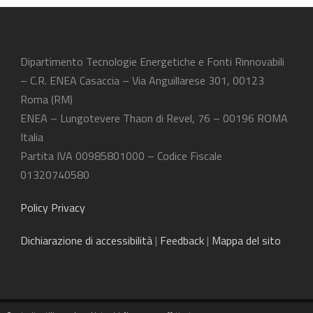
Dipartimento Tecnologie Energetiche e Fonti Rinnovabili
– C.R. ENEA Casaccia – Via Anguillarese 301, 00123
Roma (RM)
ENEA – Lungotevere Thaon di Revel, 76 – 00196 ROMA
Italia
Partita IVA 00985801000 – Codice Fiscale
01320740580
Policy Privacy
Dichiarazione
di accessibilità
|
Feedback
|
Mappa del sito