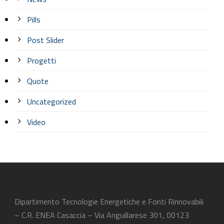
Pills
Post Slider
Progetti
Quote
Uncategorized
Video
Dipartimento Tecnologie Energetiche e Fonti Rinnovabili
– C.R. ENEA Casaccia – Via Anguillarese 301, 00123