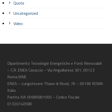
Quote
Uncategorized
Video
Dipartimento Tecnologie Energetiche e Fonti Rinnovabili
– C.R. ENEA Casaccia – Via Anguillarese 301, 00123
Roma (RM)
ENEA – Lungotevere Thaon di Revel, 76 – 00196 ROMA
Italia
Partita IVA 00985801000 – Codice Fiscale
01320740580