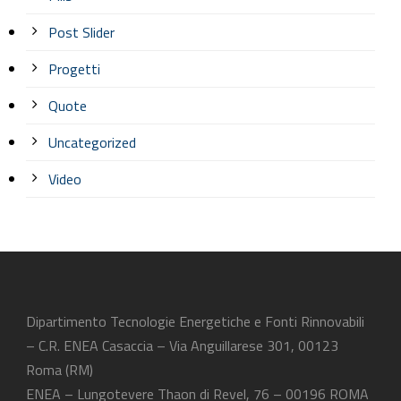
Post Slider
Progetti
Quote
Uncategorized
Video
Dipartimento Tecnologie Energetiche e Fonti Rinnovabili
– C.R. ENEA Casaccia – Via Anguillarese 301, 00123
Roma (RM)
ENEA – Lungotevere Thaon di Revel, 76 – 00196 ROMA